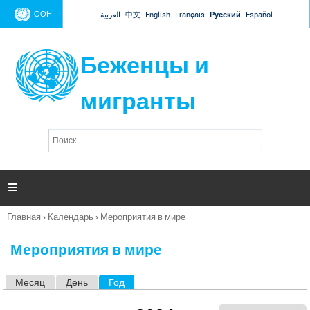
Jump to navigation
ООН
العربية
中文
English
Français
Русский
Español
Беженцы и
мигранты
П
Ф
о
о
и
р
с
к
м

а
п
Главная
›
Календарь
›
Мероприятия в мире
о
Вы
и
здесь
с
Мероприятия в мире
к
а
Месяц
День
Год
(активная вкладка)
Г
л