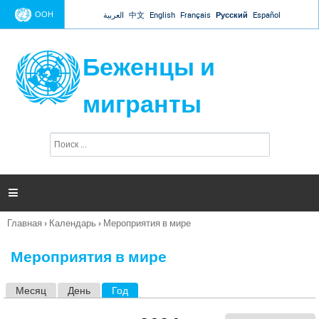
Jump to navigation
ООН
العربية
中文
English
Français
Русский
Español
Беженцы и
мигранты
П
Ф
о
о
и
р
с
к
м

а
п
Главная
›
Календарь
›
Мероприятия в мире
о
Вы
и
здесь
с
Мероприятия в мире
к
а
Месяц
День
Год
(активная вкладка)
Г
л