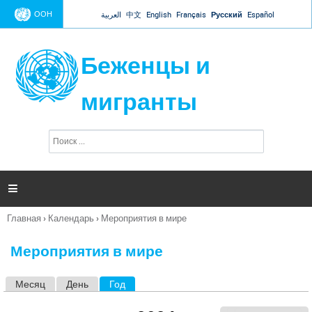
Jump to navigation
ООН
العربية
中文
English
Français
Русский
Español
Беженцы и
мигранты
П
Ф
о
о
и
р
с
к
м

а
п
Главная
›
Календарь
›
Мероприятия в мире
о
Вы
и
здесь
с
Мероприятия в мире
к
а
Месяц
День
Год
(активная вкладка)
Г
л