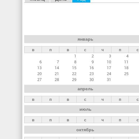
л
а
в
н
январь
ы
в
п
в
с
ч
п
с
е
1
2
3
4
в
6
7
8
9
10
11
к
13
14
15
16
17
18
20
21
22
23
24
25
л
27
28
29
30
31
а
апрель
д
в
п
в
с
ч
п
с
к
июль
и
в
п
в
с
ч
п
с
октябрь