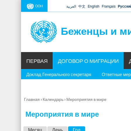
ООН
العربية
中文
English
Français
Русски
Беженцы и м
ПЕРВАЯ
ДОГОВОР О МИГРАЦИИ
Доклад Генерального секретаря
Ответные ме
Главная
›
Календарь
›
Мероприятия в мире
Вы
здесь
Мероприятия в мире
Г
Месяц
День
Год
(активная вкладка)