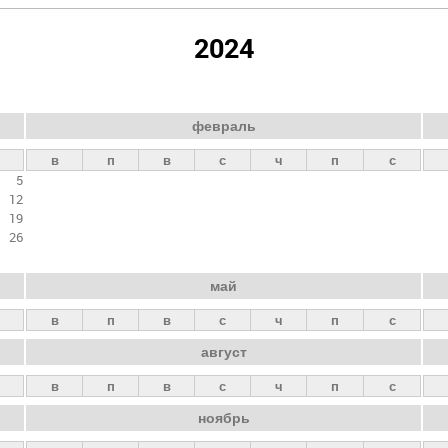
2024
февраль
в
п
в
с
ч
п
с
5
12
19
26
май
в
п
в
с
ч
п
с
август
в
п
в
с
ч
п
с
ноябрь