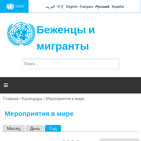
Jump to navigation
ООН
العربية
中文
English
Français
Русский
Español
Беженцы и
мигранты
П
Ф
о
о
и
р
с
к
м

а
п
Главная
›
Календарь
›
Мероприятия в мире
о
Вы
и
здесь
с
Мероприятия в мире
к
а
Месяц
День
Год
(активная вкладка)
Г
л