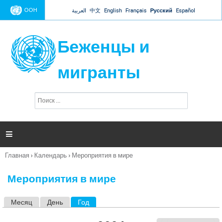
Jump to navigation
ООН
العربية
中文
English
Français
Русский
Español
Беженцы и
мигранты
П
Ф
о
о
и
р
с
к
м

а
п
Главная
›
Календарь
›
Мероприятия в мире
о
Вы
и
здесь
с
Мероприятия в мире
к
а
Месяц
День
Год
(активная вкладка)
Г
л