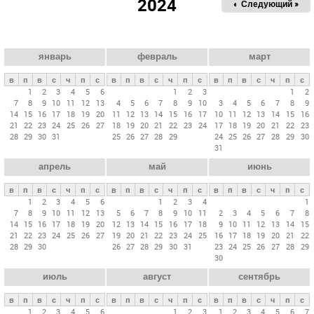
2024
« Пред.
Следующий »
а
в
н
ы
январь
февраль
март
е
в
п
в
с
ч
п
с
в
п
в
с
ч
п
с
в
п
в
с
ч
п
с
в
1
2
3
4
5
6
1
2
3
1
2
7
8
9
10
11
12
13
4
5
6
7
8
9
10
3
4
5
6
7
8
9
к
14
15
16
17
18
19
20
11
12
13
14
15
16
17
10
11
12
13
14
15
16
л
21
22
23
24
25
26
27
18
19
20
21
22
23
24
17
18
19
20
21
22
23
28
29
30
31
25
26
27
28
29
24
25
26
27
28
29
30
а
31
д
апрель
май
июнь
к
и
в
п
в
с
ч
п
с
в
п
в
с
ч
п
с
в
п
в
с
ч
п
с
1
2
3
4
5
6
1
2
3
4
1
7
8
9
10
11
12
13
5
6
7
8
9
10
11
2
3
4
5
6
7
8
14
15
16
17
18
19
20
12
13
14
15
16
17
18
9
10
11
12
13
14
15
21
22
23
24
25
26
27
19
20
21
22
23
24
25
16
17
18
19
20
21
22
28
29
30
26
27
28
29
30
31
23
24
25
26
27
28
29
30
июль
август
сентябрь
в
п
в
с
ч
п
с
в
п
в
с
ч
п
с
в
п
в
с
ч
п
с
1
2
3
4
5
6
1
2
3
1
2
3
4
5
6
7