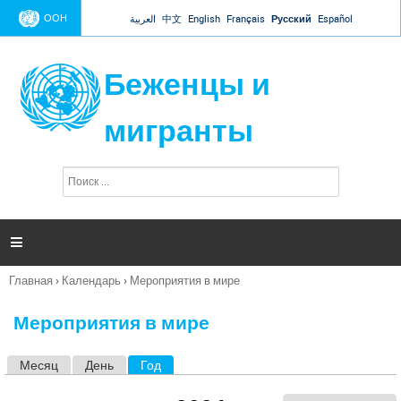
Jump to navigation
ООН
العربية
中文
English
Français
Русский
Español
Беженцы и
мигранты
П
Ф
о
о
и
р
с
к
м

а
п
Главная
›
Календарь
›
Мероприятия в мире
о
Вы
и
здесь
с
Мероприятия в мире
к
а
Месяц
День
Год
(активная вкладка)
Г
л