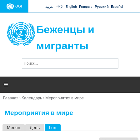
Jump to navigation
ООН
العربية
中文
English
Français
Русский
Español
Беженцы и
мигранты
П
Ф
о
о
и
р
с
к
м

а
п
Главная
›
Календарь
›
Мероприятия в мире
о
Вы
и
здесь
с
Мероприятия в мире
к
а
Месяц
День
Год
(активная вкладка)
Г
л