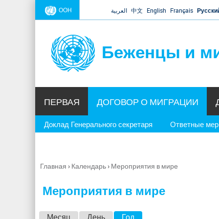
ООН
العربية
中文
English
Français
Русски
Беженцы и м
ПЕРВАЯ
ДОГОВОР О МИГРАЦИИ
Доклад Генерального секретаря
Ответные ме
Главная
›
Календарь
›
Мероприятия в мире
Вы
здесь
Мероприятия в мире
Г
Месяц
День
Год
(активная вкладка)