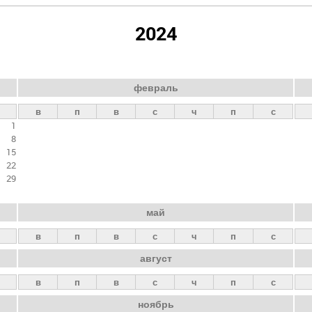
2024
февраль
в
п
в
с
ч
п
с
1
8
15
22
29
май
в
п
в
с
ч
п
с
август
в
п
в
с
ч
п
с
ноябрь