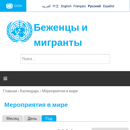
Jump to navigation
ООН
العربية
中文
English
Français
Русский
Español
Беженцы и
мигранты
П
Ф
о
о
и
р
с
к
м

а
п
Главная
›
Календарь
›
Мероприятия в мире
о
Вы
и
здесь
с
Мероприятия в мире
к
а
Месяц
День
Год
(активная вкладка)
Г
л