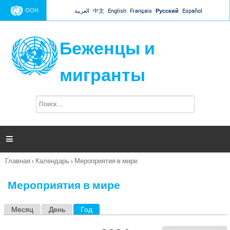
Jump to navigation
ООН
العربية
中文
English
Français
Русский
Español
Беженцы и
мигранты
П
Ф
о
о
и
р
с
к
м

а
п
Главная
›
Календарь
›
Мероприятия в мире
о
Вы
и
здесь
с
Мероприятия в мире
к
а
Месяц
День
Год
(активная вкладка)
Г
л