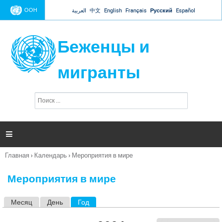
Jump to navigation
ООН
العربية
中文
English
Français
Русский
Español
Беженцы и
мигранты
П
Ф
о
о
и
р
с
к
м

а
п
Главная
›
Календарь
›
Мероприятия в мире
о
Вы
и
здесь
с
Мероприятия в мире
к
а
Месяц
День
Год
(активная вкладка)
Г
л