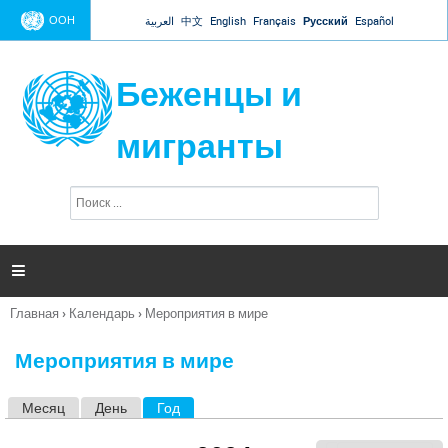
Jump to navigation
ООН
العربية
中文
English
Français
Русский
Español
Беженцы и
мигранты
П
Ф
о
о
и
р
с
к
м

а
п
Главная
›
Календарь
›
Мероприятия в мире
о
Вы
и
здесь
с
Мероприятия в мире
к
а
Месяц
День
Год
(активная вкладка)
Г
л