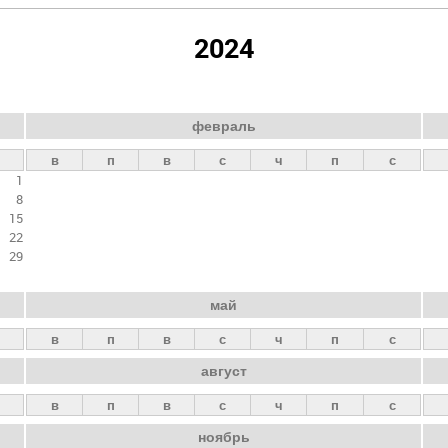
2024
февраль
в
п
в
с
ч
п
с
1
8
15
22
29
май
в
п
в
с
ч
п
с
август
в
п
в
с
ч
п
с
ноябрь