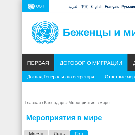
ООН
العربية
中文
English
Français
Русски
Беженцы и м
ПЕРВАЯ
ДОГОВОР О МИГРАЦИИ
Доклад Генерального секретаря
Ответные ме
Главная
›
Календарь
›
Мероприятия в мире
Вы
здесь
Мероприятия в мире
Г
Месяц
День
Год
(активная вкладка)