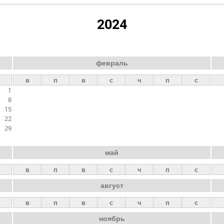
2024
февраль
в
п
в
с
ч
п
с
1
8
15
22
29
май
в
п
в
с
ч
п
с
август
в
п
в
с
ч
п
с
ноябрь