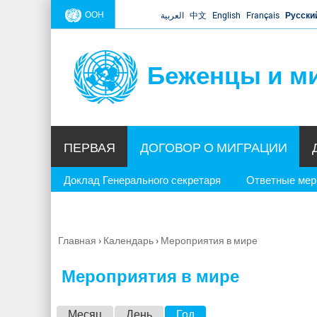
ООН
العربية
中文
English
Français
Русски
Беженцы и м
ПЕРВАЯ
ДОГОВОР О МИГРАЦИИ
Доклад Генерального секретаря
Ответные ме
Главная
›
Календарь
›
Мероприятия в мире
Вы
здесь
Мероприятия в мире
Г
Месяц
День
Год
(активная вкладка)