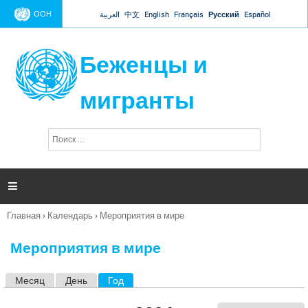
Jump to navigation
ООН
العربية
中文
English
Français
Русский
Español
Беженцы и
мигранты
П
Ф
о
о
и
р
с
к
м

а
п
Главная
›
Календарь
›
Мероприятия в мире
о
Вы
и
здесь
с
Мероприятия в мире
к
а
Месяц
День
Год
(активная вкладка)
Г
л