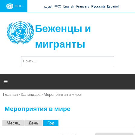
Jump to navigation
ООН
العربية
中文
English
Français
Русский
Español
Беженцы и
мигранты
П
Ф
о
о
и
р
с
к
м

а
п
Главная
›
Календарь
›
Мероприятия в мире
о
Вы
и
здесь
с
Мероприятия в мире
к
а
Месяц
День
Год
(активная вкладка)
Г
л