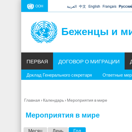
ООН
العربية
中文
English
Français
Русски
Беженцы и м
ПЕРВАЯ
ДОГОВОР О МИГРАЦИИ
Доклад Генерального секретаря
Ответные ме
Главная
›
Календарь
›
Мероприятия в мире
Вы
здесь
Мероприятия в мире
Г
Месяц
День
Год
(активная вкладка)