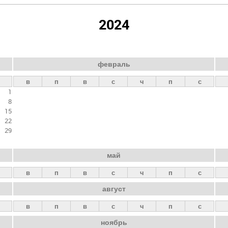
2024
февраль
в
п
в
с
ч
п
с
1
8
15
22
29
май
в
п
в
с
ч
п
с
август
в
п
в
с
ч
п
с
ноябрь