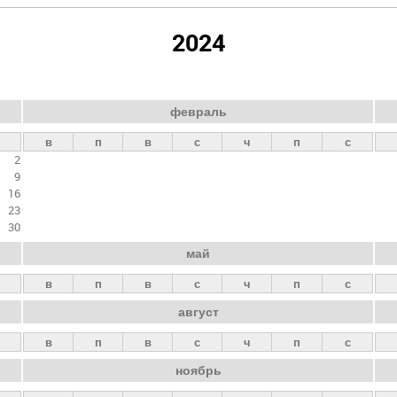
2024
февраль
в
п
в
с
ч
п
с
2
9
16
23
30
май
в
п
в
с
ч
п
с
август
в
п
в
с
ч
п
с
ноябрь