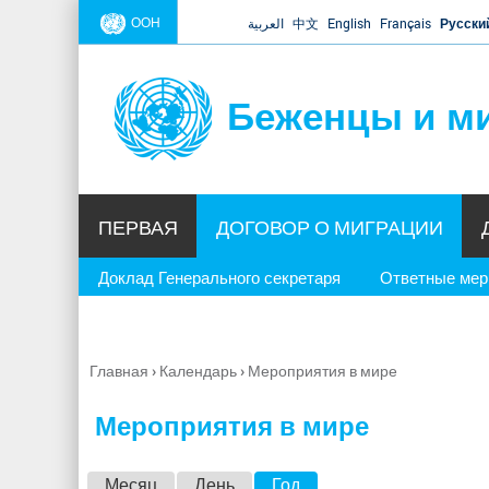
ООН
العربية
中文
English
Français
Русски
Беженцы и м
ПЕРВАЯ
ДОГОВОР О МИГРАЦИИ
Доклад Генерального секретаря
Ответные ме
Главная
›
Календарь
›
Мероприятия в мире
Вы
здесь
Мероприятия в мире
Г
Месяц
День
Год
(активная вкладка)