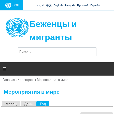
Jump to navigation
ООН
العربية
中文
English
Français
Русский
Español
Беженцы и
мигранты
П
Ф
о
о
и
р
с
к
м

а
п
Главная
›
Календарь
›
Мероприятия в мире
о
Вы
и
здесь
с
Мероприятия в мире
к
а
Месяц
День
Год
(активная вкладка)
Г
л