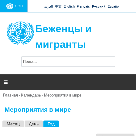
Jump to navigation
ООН
العربية
中文
English
Français
Русский
Español
Беженцы и
мигранты
П
Ф
о
о
и
р
с
к
м

а
п
Главная
›
Календарь
›
Мероприятия в мире
о
Вы
и
здесь
с
Мероприятия в мире
к
а
Месяц
День
Год
(активная вкладка)
Г
л