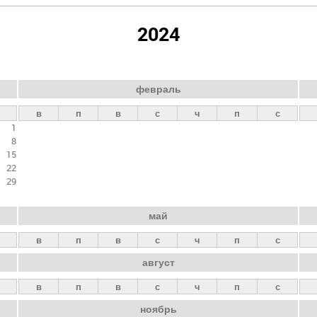
2024
февраль
в
п
в
с
ч
п
с
1
8
15
22
29
май
в
п
в
с
ч
п
с
август
в
п
в
с
ч
п
с
ноябрь