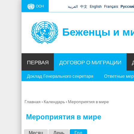
ООН
العربية
中文
English
Français
Русски
Беженцы и м
ПЕРВАЯ
ДОГОВОР О МИГРАЦИИ
Доклад Генерального секретаря
Ответные ме
Главная
›
Календарь
›
Мероприятия в мире
Вы
здесь
Мероприятия в мире
Г
Месяц
День
Год
(активная вкладка)