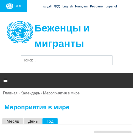
Jump to navigation
ООН
العربية
中文
English
Français
Русский
Español
Беженцы и
мигранты
П
Ф
о
о
и
р
с
к
м

а
п
Главная
›
Календарь
›
Мероприятия в мире
о
Вы
и
здесь
с
Мероприятия в мире
к
а
Месяц
День
Год
(активная вкладка)
Г
л