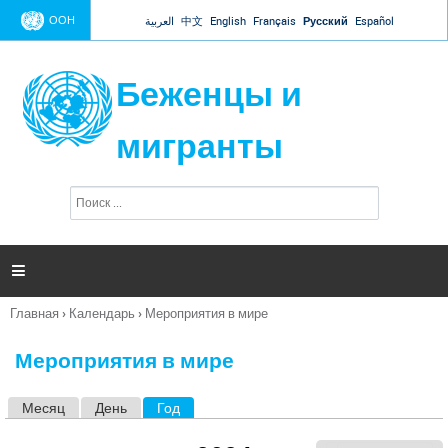
Jump to navigation
ООН
العربية
中文
English
Français
Русский
Español
Беженцы и
мигранты
П
Ф
о
о
и
р
с
к
м

а
п
Главная
›
Календарь
›
Мероприятия в мире
о
Вы
и
здесь
с
Мероприятия в мире
к
а
Месяц
День
Год
(активная вкладка)
Г
л