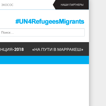
ЭКОСОС
НАШИ ПАРТНЕРЫ
П
Ф
о
о
и
р
с
м
к
НЦИЯ-2018
«НА ПУТИ В МАРРАКЕШ»
а
п
о
и
с
к
а