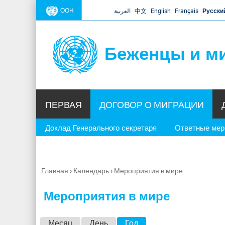
ООН
العربية
中文
English
Français
Русски
Беженцы и м
ПЕРВАЯ
ДОГОВОР О МИГРАЦИИ
Доклад Генерального секретаря
Ответные ме
Главная
›
Календарь
›
Мероприятия в мире
Вы
здесь
Мероприятия в мире
Г
Месяц
День
Год
(активная вкладка)