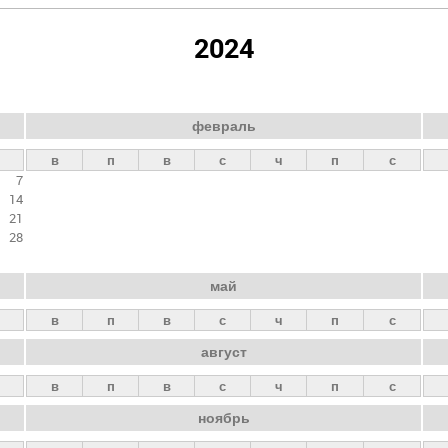
2024
февраль
в
п
в
с
ч
п
с
7
14
21
28
май
в
п
в
с
ч
п
с
август
в
п
в
с
ч
п
с
ноябрь