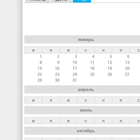
л
а
в
н
январь
ы
в
п
в
с
ч
п
с
е
1
2
3
4
5
6
в
8
9
10
11
12
13
к
15
16
17
18
19
20
22
23
24
25
26
27
л
29
30
31
а
апрель
д
в
п
в
с
ч
п
с
к
июль
и
в
п
в
с
ч
п
с
октябрь