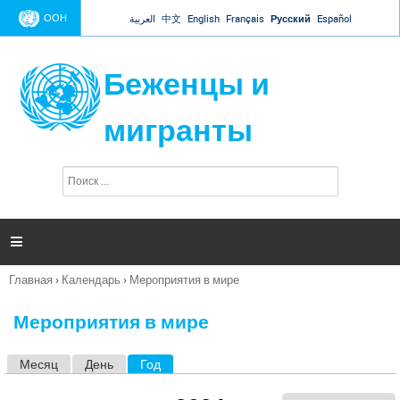
Jump to navigation
ООН
العربية
中文
English
Français
Русский
Español
Беженцы и
мигранты
П
Ф
о
о
и
р
с
к
м

а
п
Главная
›
Календарь
›
Мероприятия в мире
о
Вы
и
здесь
с
Мероприятия в мире
к
а
Месяц
День
Год
(активная вкладка)
Г
л