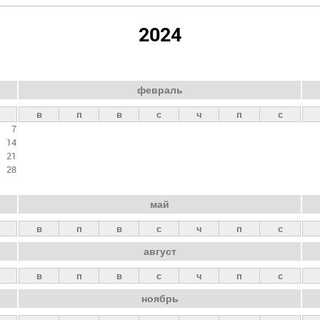
2024
февраль
в
п
в
с
ч
п
с
7
14
21
28
май
в
п
в
с
ч
п
с
август
в
п
в
с
ч
п
с
ноябрь