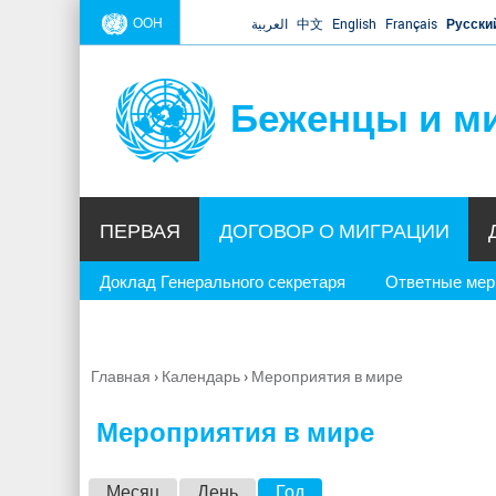
ООН
العربية
中文
English
Français
Русски
Беженцы и м
ПЕРВАЯ
ДОГОВОР О МИГРАЦИИ
Доклад Генерального секретаря
Ответные ме
Главная
›
Календарь
›
Мероприятия в мире
Вы
здесь
Мероприятия в мире
Г
Месяц
День
Год
(активная вкладка)