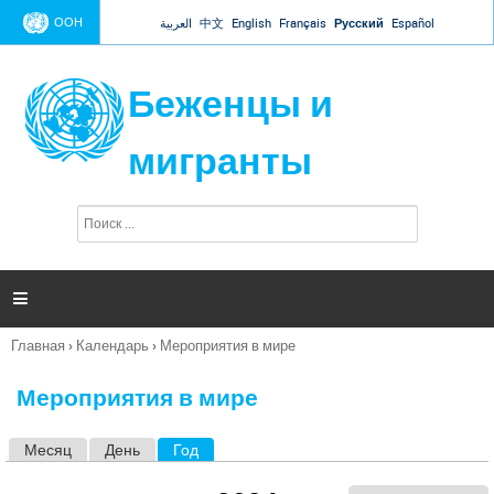
Jump to navigation
ООН
العربية
中文
English
Français
Русский
Español
Беженцы и
мигранты
П
Ф
о
о
и
р
с
к
м

а
п
Главная
›
Календарь
›
Мероприятия в мире
о
Вы
и
здесь
с
Мероприятия в мире
к
а
Месяц
День
Год
(активная вкладка)
Г
л