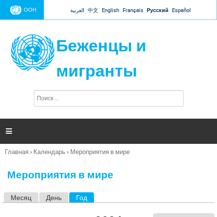
Jump to navigation
ООН
العربية
中文
English
Français
Русский
Español
Беженцы и
мигранты
П
Ф
о
о
и
р
с
к
м

а
п
Главная
›
Календарь
›
Мероприятия в мире
о
Вы
и
здесь
с
Мероприятия в мире
к
а
Месяц
День
Год
(активная вкладка)
Г
л