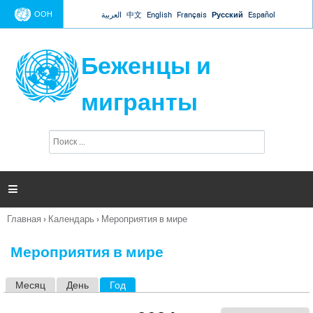
Jump to navigation
ООН
العربية
中文
English
Français
Русский
Español
Беженцы и
мигранты
П
Ф
о
о
и
р
с
к
м

а
п
Главная
›
Календарь
›
Мероприятия в мире
о
Вы
и
здесь
с
Мероприятия в мире
к
а
Месяц
День
Год
(активная вкладка)
Г
л