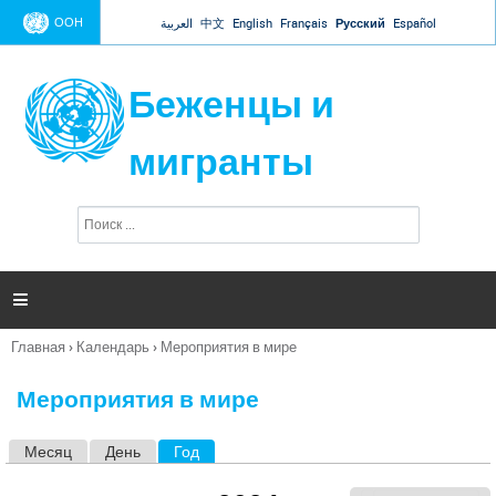
Jump to navigation
ООН
العربية
中文
English
Français
Русский
Español
Беженцы и
мигранты
П
Ф
о
о
и
р
с
к
м

а
п
Главная
›
Календарь
›
Мероприятия в мире
о
Вы
и
здесь
с
Мероприятия в мире
к
а
Месяц
День
Год
(активная вкладка)
Г
л