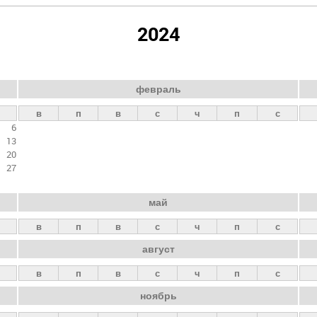
2024
февраль
в
п
в
с
ч
п
с
6
13
20
27
май
в
п
в
с
ч
п
с
август
в
п
в
с
ч
п
с
ноябрь