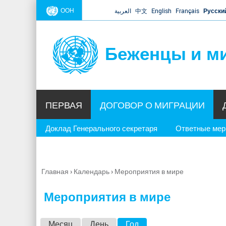
ООН
العربية
中文
English
Français
Русски
Беженцы и м
ПЕРВАЯ
ДОГОВОР О МИГРАЦИИ
Доклад Генерального секретаря
Ответные ме
Главная
›
Календарь
›
Мероприятия в мире
Вы
здесь
Мероприятия в мире
Г
Месяц
День
Год
(активная вкладка)