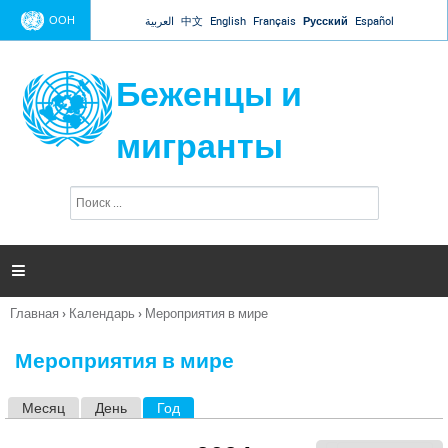
Jump to navigation
ООН
العربية
中文
English
Français
Русский
Español
Беженцы и
мигранты
П
Ф
о
о
и
р
с
к
м

а
п
Главная
›
Календарь
›
Мероприятия в мире
о
Вы
и
здесь
с
Мероприятия в мире
к
а
Месяц
День
Год
(активная вкладка)
Г
л