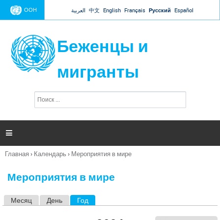
Jump to navigation
ООН
العربية
中文
English
Français
Русский
Español
Беженцы и
мигранты
П
Ф
о
о
и
р
с
к
м

а
п
Главная
›
Календарь
›
Мероприятия в мире
о
Вы
и
здесь
с
Мероприятия в мире
к
а
Месяц
День
Год
(активная вкладка)
Г
л