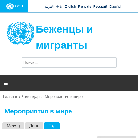
Jump to navigation
ООН
العربية
中文
English
Français
Русский
Español
Беженцы и
мигранты
П
Ф
о
о
и
р
с
к
м

а
п
Главная
›
Календарь
›
Мероприятия в мире
о
Вы
и
здесь
с
Мероприятия в мире
к
а
Месяц
День
Год
(активная вкладка)
Г
л