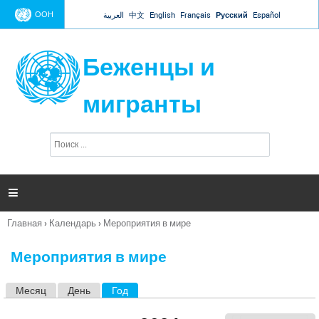
Jump to navigation
ООН
العربية
中文
English
Français
Русский
Español
Беженцы и
мигранты
П
Ф
о
о
и
р
с
к
м

а
п
Главная
›
Календарь
›
Мероприятия в мире
о
Вы
и
здесь
с
Мероприятия в мире
к
а
Месяц
День
Год
(активная вкладка)
Г
л