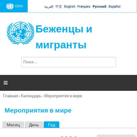
Jump to navigation
ООН
العربية
中文
English
Français
Русский
Español
Беженцы и
мигранты
П
Ф
о
о
и
р
с
к
м

а
п
Главная
›
Календарь
›
Мероприятия в мире
о
Вы
и
здесь
с
Мероприятия в мире
к
а
Месяц
День
Год
(активная вкладка)
Г
л