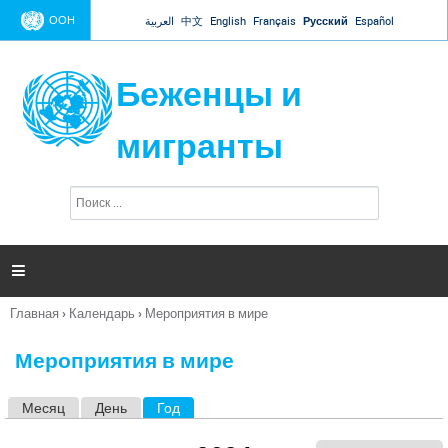
Jump to navigation
ООН
العربية
中文
English
Français
Русский
Español
Беженцы и
мигранты
П
Ф
о
о
и
р
с
к
м

а
п
Главная
›
Календарь
›
Мероприятия в мире
о
Вы
и
здесь
с
Мероприятия в мире
к
а
Месяц
День
Год
(активная вкладка)
Г
л