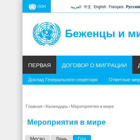
ООН
العربية
中文
English
Français
Русски
Беженцы и м
ПЕРВАЯ
ДОГОВОР О МИГРАЦИИ
Доклад Генерального секретаря
Ответные ме
Главная
›
Календарь
›
Мероприятия в мире
Вы
здесь
Мероприятия в мире
Г
Месяц
День
Год
(активная вкладка)