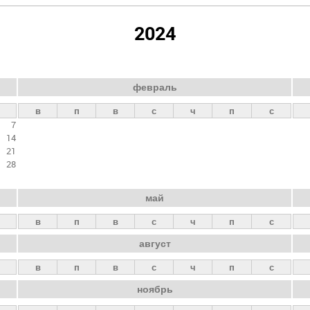
2024
февраль
в
п
в
с
ч
п
с
7
14
21
28
май
в
п
в
с
ч
п
с
август
в
п
в
с
ч
п
с
ноябрь