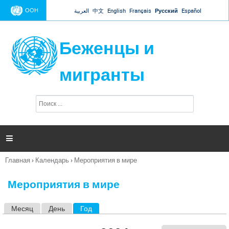
Jump to navigation
ООН
العربية
中文
English
Français
Русский
Español
Беженцы и
мигранты
П
Ф
о
о
и
р
с
к
м

а
п
Главная
›
Календарь
›
Мероприятия в мире
о
Вы
и
здесь
с
Мероприятия в мире
к
а
Месяц
День
Год
(активная вкладка)
Г
л