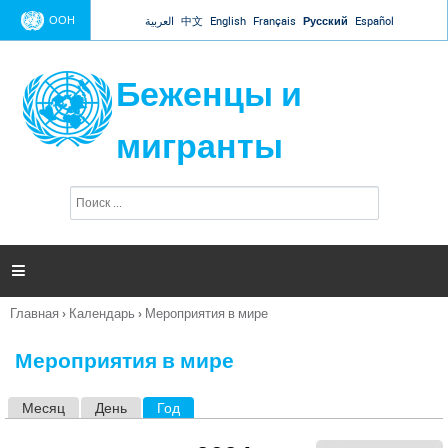
Jump to navigation
ООН
العربية
中文
English
Français
Русский
Español
Беженцы и
мигранты
П
Ф
о
о
и
р
с
к
м

а
п
Главная
›
Календарь
›
Мероприятия в мире
о
Вы
и
здесь
с
Мероприятия в мире
к
а
Месяц
День
Год
(активная вкладка)
Г
л