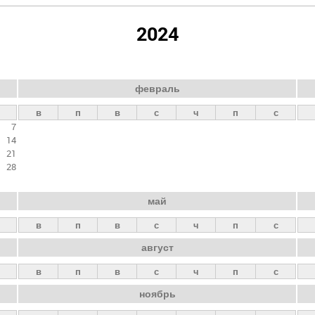
2024
февраль
в
п
в
с
ч
п
с
7
14
21
28
май
в
п
в
с
ч
п
с
август
в
п
в
с
ч
п
с
ноябрь