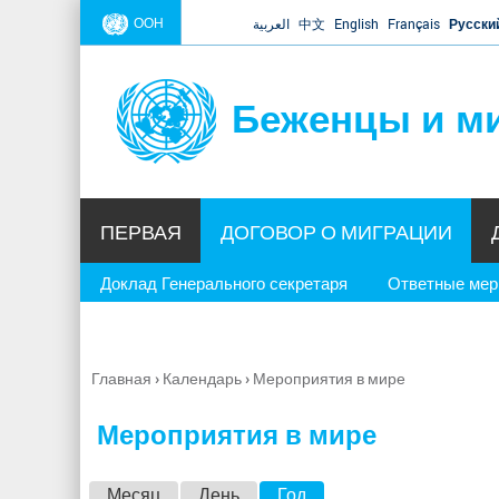
ООН
العربية
中文
English
Français
Русски
Беженцы и м
ПЕРВАЯ
ДОГОВОР О МИГРАЦИИ
Доклад Генерального секретаря
Ответные ме
Главная
›
Календарь
›
Мероприятия в мире
Вы
здесь
Мероприятия в мире
Г
Месяц
День
Год
(активная вкладка)