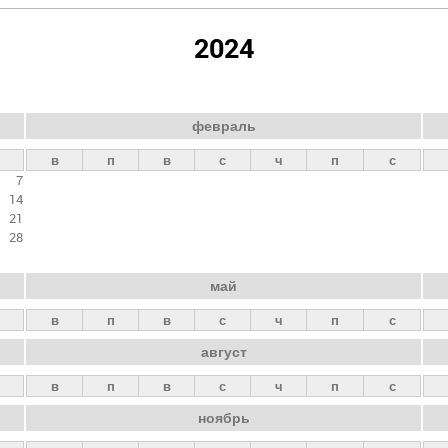
2024
февраль
в
п
в
с
ч
п
с
7
14
21
28
май
в
п
в
с
ч
п
с
август
в
п
в
с
ч
п
с
ноябрь