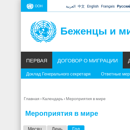
ООН
العربية
中文
English
Français
Русски
Беженцы и м
ПЕРВАЯ
ДОГОВОР О МИГРАЦИИ
Доклад Генерального секретаря
Ответные ме
Главная
›
Календарь
›
Мероприятия в мире
Вы
здесь
Мероприятия в мире
Г
Месяц
День
Год
(активная вкладка)