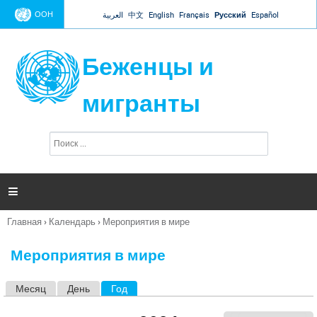
Jump to navigation
ООН
العربية
中文
English
Français
Русский
Español
Беженцы и
мигранты
П
Ф
о
о
и
р
с
к
м

а
п
Главная
›
Календарь
›
Мероприятия в мире
о
Вы
и
здесь
с
Мероприятия в мире
к
а
Месяц
День
Год
(активная вкладка)
Г
л