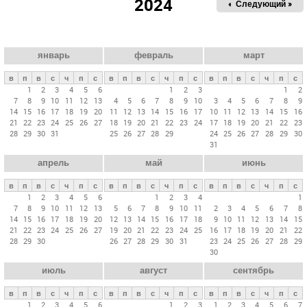
2024
« Пред.
Следующий »
а
в
н
ы
январь
февраль
март
е
в
п
в
с
ч
п
с
в
п
в
с
ч
п
с
в
п
в
с
ч
п
с
в
1
2
3
4
5
6
1
2
3
1
2
7
8
9
10
11
12
13
4
5
6
7
8
9
10
3
4
5
6
7
8
9
к
14
15
16
17
18
19
20
11
12
13
14
15
16
17
10
11
12
13
14
15
16
л
21
22
23
24
25
26
27
18
19
20
21
22
23
24
17
18
19
20
21
22
23
28
29
30
31
25
26
27
28
29
24
25
26
27
28
29
30
а
31
д
апрель
май
июнь
к
и
в
п
в
с
ч
п
с
в
п
в
с
ч
п
с
в
п
в
с
ч
п
с
1
2
3
4
5
6
1
2
3
4
1
7
8
9
10
11
12
13
5
6
7
8
9
10
11
2
3
4
5
6
7
8
14
15
16
17
18
19
20
12
13
14
15
16
17
18
9
10
11
12
13
14
15
21
22
23
24
25
26
27
19
20
21
22
23
24
25
16
17
18
19
20
21
22
28
29
30
26
27
28
29
30
31
23
24
25
26
27
28
29
30
июль
август
сентябрь
в
п
в
с
ч
п
с
в
п
в
с
ч
п
с
в
п
в
с
ч
п
с
1
2
3
4
5
6
1
2
3
1
2
3
4
5
6
7