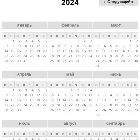
2024
« Пред.
Следующий »
а
в
н
ы
январь
февраль
март
е
в
п
в
с
ч
п
с
в
п
в
с
ч
п
с
в
п
в
с
ч
п
с
в
1
2
3
4
5
6
1
2
3
1
2
7
8
9
10
11
12
13
4
5
6
7
8
9
10
3
4
5
6
7
8
9
к
14
15
16
17
18
19
20
11
12
13
14
15
16
17
10
11
12
13
14
15
16
л
21
22
23
24
25
26
27
18
19
20
21
22
23
24
17
18
19
20
21
22
23
28
29
30
31
25
26
27
28
29
24
25
26
27
28
29
30
а
31
д
апрель
май
июнь
к
и
в
п
в
с
ч
п
с
в
п
в
с
ч
п
с
в
п
в
с
ч
п
с
1
2
3
4
5
6
1
2
3
4
1
7
8
9
10
11
12
13
5
6
7
8
9
10
11
2
3
4
5
6
7
8
14
15
16
17
18
19
20
12
13
14
15
16
17
18
9
10
11
12
13
14
15
21
22
23
24
25
26
27
19
20
21
22
23
24
25
16
17
18
19
20
21
22
28
29
30
26
27
28
29
30
31
23
24
25
26
27
28
29
30
июль
август
сентябрь
в
п
в
с
ч
п
с
в
п
в
с
ч
п
с
в
п
в
с
ч
п
с
1
2
3
4
5
6
1
2
3
1
2
3
4
5
6
7