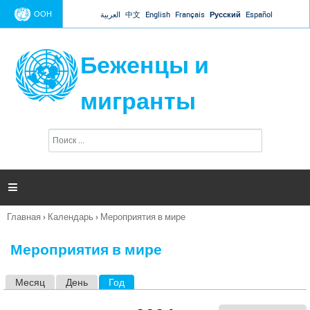
Jump to navigation
ООН
العربية
中文
English
Français
Русский
Español
Беженцы и
мигранты
П
Ф
о
о
и
р
с
к
м

а
п
Главная
›
Календарь
›
Мероприятия в мире
о
Вы
и
здесь
с
Мероприятия в мире
к
а
Месяц
День
Год
(активная вкладка)
Г
л