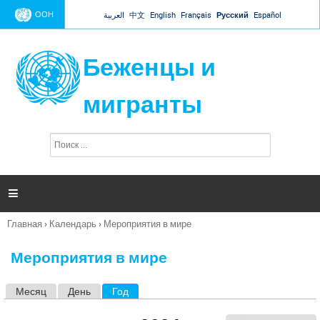
Jump to navigation
ООН
العربية
中文
English
Français
Русский
Español
Беженцы и
мигранты
П
Ф
о
о
и
р
с
к
м

а
п
Главная
›
Календарь
›
Мероприятия в мире
о
Вы
и
здесь
с
Мероприятия в мире
к
а
Месяц
День
Год
(активная вкладка)
Г
л