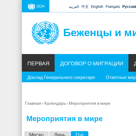
ООН
العربية
中文
English
Français
Русски
Беженцы и м
ПЕРВАЯ
ДОГОВОР О МИГРАЦИИ
Доклад Генерального секретаря
Ответные ме
Главная
›
Календарь
›
Мероприятия в мире
Вы
здесь
Мероприятия в мире
Г
Месяц
День
Год
(активная вкладка)