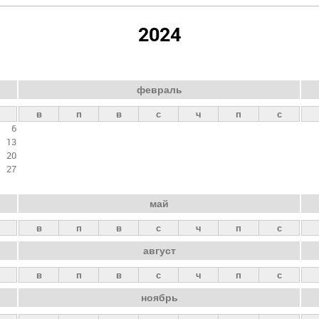
2024
февраль
в
п
в
с
ч
п
с
6
13
20
27
май
в
п
в
с
ч
п
с
август
в
п
в
с
ч
п
с
ноябрь