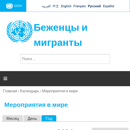
Jump to navigation
ООН
العربية
中文
English
Français
Русский
Español
Беженцы и
мигранты
П
Ф
о
о
и
р
с
к
м

а
п
Главная
›
Календарь
›
Мероприятия в мире
о
Вы
и
здесь
с
Мероприятия в мире
к
а
Месяц
День
Год
(активная вкладка)
Г
л