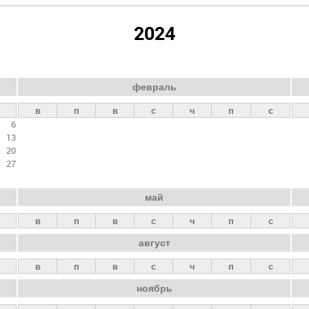
2024
февраль
в
п
в
с
ч
п
с
6
13
20
27
май
в
п
в
с
ч
п
с
август
в
п
в
с
ч
п
с
ноябрь