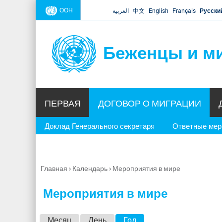
ООН
العربية
中文
English
Français
Русски
Беженцы и м
ПЕРВАЯ
ДОГОВОР О МИГРАЦИИ
Доклад Генерального секретаря
Ответные ме
Главная
›
Календарь
›
Мероприятия в мире
Вы
здесь
Мероприятия в мире
Г
Месяц
День
Год
(активная вкладка)