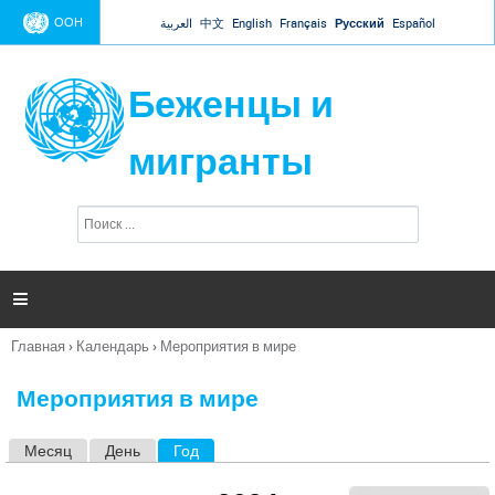
Jump to navigation
ООН
العربية
中文
English
Français
Русский
Español
Беженцы и
мигранты
П
Ф
о
о
и
р
с
к
м

а
п
Главная
›
Календарь
›
Мероприятия в мире
о
Вы
и
здесь
с
Мероприятия в мире
к
а
Месяц
День
Год
(активная вкладка)
Г
л